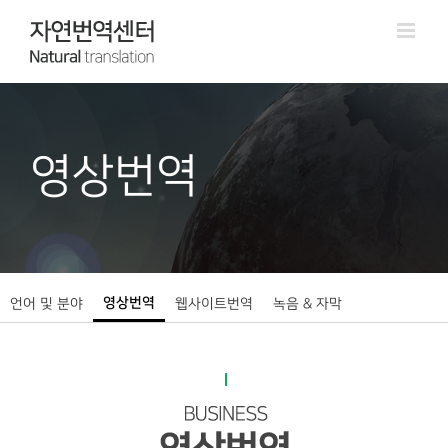
영상번역
영상번역
언어 및 분야
웹사이트번역
녹음 & 자막